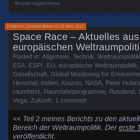
All posts tagged Ariane
Posted by
Christoph Bilban
on
25. März 2012
Space Race – Aktuelles aus
europäischen Weltraumpoliti
Posted in:
Allgemein
,
Technik
,
Weltraumpolitik
ESA
,
ESPI
,
EU
,
europäische Weltraumpolitik
Gesellschaft
,
Global Monitoring for Environme
Herschel
,
Indien
,
Kourou
,
NASA
,
Peter Hulsro
raumfahrt
,
Raumfahrtprogramme
,
Russland
,
Vega
,
Zukunft
.
1 comment
<< Teil 2 meines Berichts zu den aktue
Bereich der Weltraumpolitik. Der
erste T
veröffentlicht.