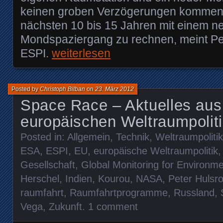
keinen groben Verzögerungen kommen, 
nächsten 10 bis 15 Jahren mit einem n
Mondspaziergang zu rechnen, meint Pe
ESPI.
weiterlesen
Posted by
Christoph Bilban
on
23. März 2012
Space Race – Aktuelles aus
europäischen Weltraumpolitik
Posted in:
Allgemein
,
Technik
,
Weltraumpolitik
ESA
,
ESPI
,
EU
,
europäische Weltraumpolitik
Gesellschaft
,
Global Monitoring for Environme
Herschel
,
Indien
,
Kourou
,
NASA
,
Peter Hulsro
raumfahrt
,
Raumfahrtprogramme
,
Russland
,
Vega
,
Zukunft
.
1 comment