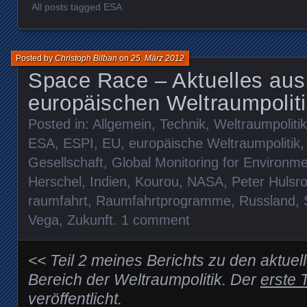
All posts tagged ESA
Posted by
Christoph Bilban
on
25. März 2012
Space Race – Aktuelles aus
europäischen Weltraumpoliti
Posted in:
Allgemein
,
Technik
,
Weltraumpolitik
ESA
,
ESPI
,
EU
,
europäische Weltraumpolitik
Gesellschaft
,
Global Monitoring for Environme
Herschel
,
Indien
,
Kourou
,
NASA
,
Peter Hulsro
raumfahrt
,
Raumfahrtprogramme
,
Russland
,
Vega
,
Zukunft
.
1 comment
<< Teil 2 meines Berichts zu den aktue
Bereich der Weltraumpolitik. Der
erste T
veröffentlicht.