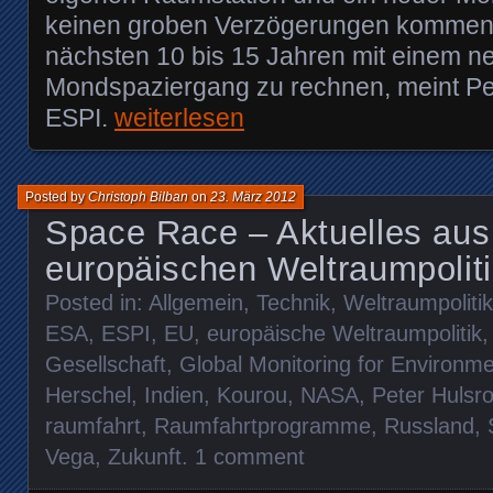
keinen groben Verzögerungen kommen, 
nächsten 10 bis 15 Jahren mit einem n
Mondspaziergang zu rechnen, meint Pe
ESPI.
weiterlesen
Posted by
Christoph Bilban
on
23. März 2012
Space Race – Aktuelles aus
europäischen Weltraumpolitik
Posted in:
Allgemein
,
Technik
,
Weltraumpolitik
ESA
,
ESPI
,
EU
,
europäische Weltraumpolitik
Gesellschaft
,
Global Monitoring for Environme
Herschel
,
Indien
,
Kourou
,
NASA
,
Peter Hulsro
raumfahrt
,
Raumfahrtprogramme
,
Russland
,
Vega
,
Zukunft
.
1 comment